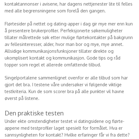
kontaktannonser i avisene, har dagens nettjenester lite til felles
med alle begrensningene som forelå den gangen.
Flørtesider på nettet og dating-apper i dag gir mye mer enn kun
å presentere brukerprofiler. Perfeksjonerte søkemuligheter
tillater målrettede søk etter mulige flørtekontakter på bakgrunn
av fellesinteresser, alder, hvor man bor og mye, mye annet.
Allsidige kommunikasjonsfunksjoner tillater direkte og
ukomplisert kontakt og kommunikasjon. Gode tips og råd
topper som regel et allerede omfattende tilbud.
Singelportalene sammenlignet ovenfor er alle tilbud som har
gjort det bra. I testene våre undersøker vi følgende viktige
testkriteria. Kun de som scorer bra på alle punkter vil havne
øverst på listene.
Den praktiske testen
Under ekte omstendigheter testet vi datingsidene og flørte-
appene med testprofiler laget spesielt for formålet. Hva er
sannsynligheten for kontakt? Hvilke erfaringer får vi fra dette?