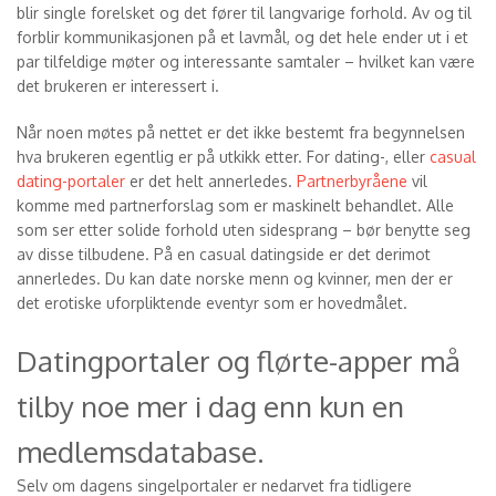
blir single forelsket og det fører til langvarige forhold. Av og til
forblir kommunikasjonen på et lavmål, og det hele ender ut i et
par tilfeldige møter og interessante samtaler – hvilket kan være
det brukeren er interessert i.
Når noen møtes på nettet er det ikke bestemt fra begynnelsen
hva brukeren egentlig er på utkikk etter. For dating-, eller
casual
dating-portaler
er det helt annerledes.
Partnerbyråene
vil
komme med partnerforslag som er maskinelt behandlet. Alle
som ser etter solide forhold uten sidesprang – bør benytte seg
av disse tilbudene. På en casual datingside er det derimot
annerledes. Du kan date norske menn og kvinner, men der er
det erotiske uforpliktende eventyr som er hovedmålet.
Datingportaler og flørte-apper må
tilby noe mer i dag enn kun en
medlemsdatabase.
Selv om dagens singelportaler er nedarvet fra tidligere