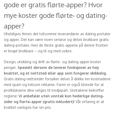
gode er gratis flørte-apper? Hvor
mye koster gode flørte- og dating-
apper?
Uheldigvis finnes det tvilsomme leverandører av dating-portaler
og apper. Det kan være noen seriøse og delvis brukbare gratis
dating-portaler, men de fleste gratis-appene på denne fronten
er knapt brukbare – og til og med usikre.
Design, utvikling og drift av flørte- og dating-apper koster
penger.
Spesielt dersom de leverer funksjoner av høy
kvalitet, og et nettsted eller app som fungerer skikkelig.
Gratis dating-nettsteder forsøker delvis å dekke inn kostnadene
med spam og tvilsom reklame. Faren er også tilstede for at
profildataene dine selges til tredjepart. Unntakene bekrefter
reglene:
Vi anbefaler uten unntak kun hederlige dating-
sider og flørte-apper (gratis inkludert)!
Vår erfaring er at
kvalitet vanligvis har sin pris.